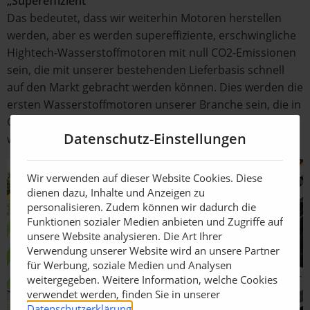
„Supereffizient“
Das bedeutet, dass wir weiterhin Motoren herstellen
werden, aber es werden supereffiziente, erschwingliche
Hightech-Wasserstoffmotoren mit null CO2-Emissionen
sein, die mit unserer bestehenden Lieferbasis schnell
auf den Markt gebracht werden können. Dies werden die
ersten Wasserstoffmotoren unserer Branche sein, die in
Großbritannien von britischen Ingenieuren entwickelt
Datenschutz-Einstellungen
werden.“
Wir verwenden auf dieser Website Cookies. Diese
dienen dazu, Inhalte und Anzeigen zu
personalisieren. Zudem können wir dadurch die
Funktionen sozialer Medien anbieten und Zugriffe auf
unsere Website analysieren. Die Art Ihrer
Verwendung unserer Website wird an unsere Partner
für Werbung, soziale Medien und Analysen
weitergegeben. Weitere Information, welche Cookies
verwendet werden, finden Sie in unserer
Datenschutzerklärung
.