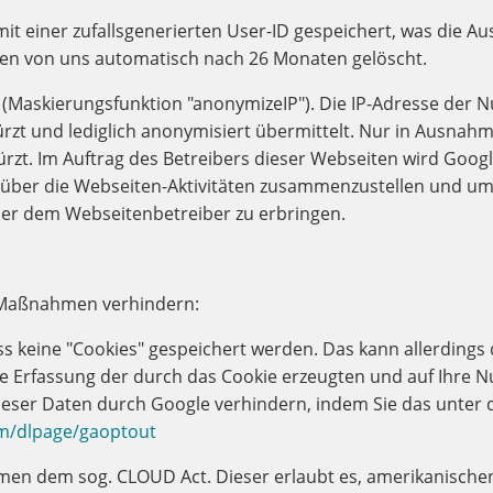
 einer zufallsgenerierten User-ID gespeichert, was die 
en von uns automatisch nach 26 Monaten gelöscht.
 (Maskierungsfunktion "anonymizeIP"). Die IP-Adresse der N
t und lediglich anonymisiert übermittelt. Nur in Ausnahmef
rzt. Im Auftrag des Betreibers dieser Webseiten wird Goog
ber die Webseiten-Aktivitäten zusammenzustellen und um 
er dem Webseitenbetreiber zu erbringen.
e Maßnahmen verhindern:
ass keine "Cookies" gespeichert werden. Das kann allerdings 
die Erfassung der durch das Cookie erzeugten und auf Ihre N
dieser Daten durch Google verhindern, indem Sie das unter
om/dlpage/gaoptout
en dem sog. CLOUD Act. Dieser erlaubt es, amerikanischen 