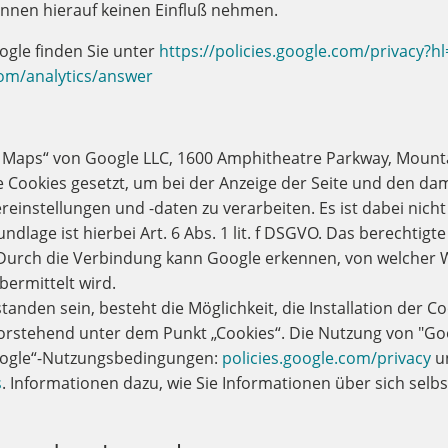
önnen hierauf keinen Einfluß nehmen.
gle finden Sie unter
https://policies.google.com/privacy?h
om/analytics/answer
Maps“ von Google LLC, 1600 Amphitheatre Parkway, Mountai
ookies gesetzt, um bei der Anzeige der Seite und den dam
einstellungen und -daten zu verarbeiten. Es ist dabei nich
lage ist hierbei Art. 6 Abs. 1 lit. f DSGVO. Das berechtigt
 Durch die Verbindung kann Google erkennen, von welcher 
bermittelt wird.
standen sein, besteht die Möglichkeit, die Installation der 
vorstehend unter dem Punkt „Cookies“. Die Nutzung von "G
Google“-Nutzungsbedingungen:
policies.google.com/privacy
u
s
. Informationen dazu, wie Sie Informationen über sich selb