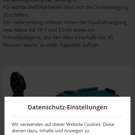
Für leichte Meißelarbeiten lässt sich die Drehbewegung
abschalten.
Der Lieferumfang umfasst neben der Staubabsaugung
zwei Akkus mit 18 V und 5,0 Ah sowie ein
Schnellladegerät, das den Akku innerhalb von 45
Minuten wieder zu voller Kapazität auflädt.
Datenschutz-Einstellungen
Wir verwenden auf dieser Website Cookies. Diese
dienen dazu, Inhalte und Anzeigen zu