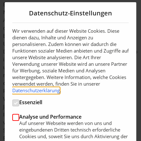
Bei der Klärung der Frage, wie es gelingen kann, AS-
Motor zukunftsfähig aufzustellen, rückte die Firma
Datenschutz-Einstellungen
AriensCo in den Fokus. Das Familienunternehmen mit
ca. 1.700 Mitarbeitern hat seinen Hauptsitz in Brillion im
Wir verwenden auf dieser Website Cookies. Diese
Bundesstaat Wisconsin in der Nähe von Chicago in den
dienen dazu, Inhalte und Anzeigen zu
USA. Es wird mittlerweile in der vierten Generation von
personalisieren. Zudem können wir dadurch die
Funktionen sozialer Medien anbieten und Zugriffe auf
Dan Ariens geführt und ist vor allem durch sein Portfolio
unsere Website analysieren. Die Art Ihrer
in den Bereichen Nullwendekreismäher, Rasentraktoren
Verwendung unserer Website wird an unsere Partner
und Schneefräsen bekannt. Der Mehr-Marken-Konzern
für Werbung, soziale Medien und Analysen
mit seinen starken Einzelmarken wie Ariens, Gravely
weitergegeben. Weitere Information, welche Cookies
oder Countax ist nicht nur wie AS-Motor ein
verwendet werden, finden Sie in unserer
Datenschutzerklärung
.
Familienunternehmen, er hat auch ein sehr ähnliches
Werteverständnis. Schon seit Herbst vergangenen
Essenziell
Jahres gab es intensive Gespräche zwischen den
Inhabern der beiden Firmen und man prüfte
Analyse und Performance
verschiedene Möglichkeiten der Partnerschaft.
Auf unserer Webseite werden von uns und
eingebundenen Dritten technisch erforderliche
Schlussendlich fiel die Entscheidung, dass AriensCo 100
Cookies und, soweit Sie uns durch Aktivierung der
Prozent der Anteile der AS-Motor GmbH übernehmen