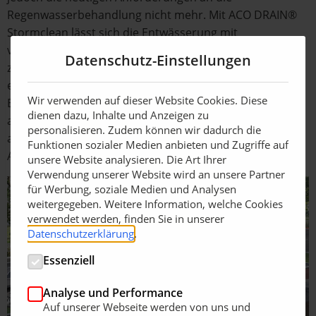
Regenwasserbehandlung nicht mehr. Mit ACO DRAIN®
Stormclean lässt sich die Entwässerung mit
vergleichsweise geringem baulichem Aufwand
Datenschutz-Einstellungen
zukunftsfit machen, ohne das komplette Rinnensystem
erneuern zu müssen. Lediglich der bestehende
Wir verwenden auf dieser Website Cookies. Diese
Einlaufkasten wird durch die Behandlungseinheit
dienen dazu, Inhalte und Anzeigen zu
ausgetauscht und ermöglicht so die Anpassung an
personalisieren. Zudem können wir dadurch die
aktuelle DWA‑Vorgaben, insbesondere im Hinblick auf
Funktionen sozialer Medien anbieten und Zugriffe auf
AFS63 und Mikroplastik.
unsere Website analysieren. Die Art Ihrer
Verwendung unserer Website wird an unsere Partner
für Werbung, soziale Medien und Analysen
weitergegeben. Weitere Information, welche Cookies
verwendet werden, finden Sie in unserer
Datenschutzerklärung
.
Essenziell
Analyse und Performance
Auf unserer Webseite werden von uns und