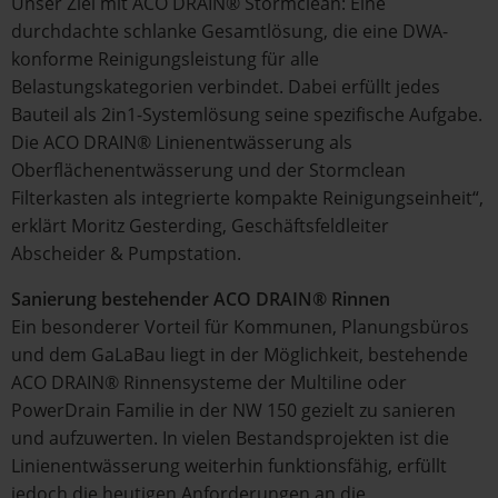
Unser Ziel mit ACO DRAIN® Stormclean: Eine
durchdachte schlanke Gesamtlösung, die eine DWA-
konforme Reinigungsleistung für alle
Belastungskategorien verbindet. Dabei erfüllt jedes
Bauteil als 2in1-Systemlösung seine spezifische Aufgabe.
Die ACO DRAIN® Linienentwässerung als
Oberflächenentwässerung und der Stormclean
Filterkasten als integrierte kompakte Reinigungseinheit“,
erklärt Moritz Gesterding, Geschäftsfeldleiter
Abscheider & Pumpstation.
Sanierung bestehender ACO DRAIN® Rinnen
Ein besonderer Vorteil für Kommunen, Planungsbüros
und dem GaLaBau liegt in der Möglichkeit, bestehende
ACO DRAIN® Rinnensysteme der Multiline oder
PowerDrain Familie in der NW 150 gezielt zu sanieren
und aufzuwerten. In vielen Bestandsprojekten ist die
Linienentwässerung weiterhin funktionsfähig, erfüllt
jedoch die heutigen Anforderungen an die