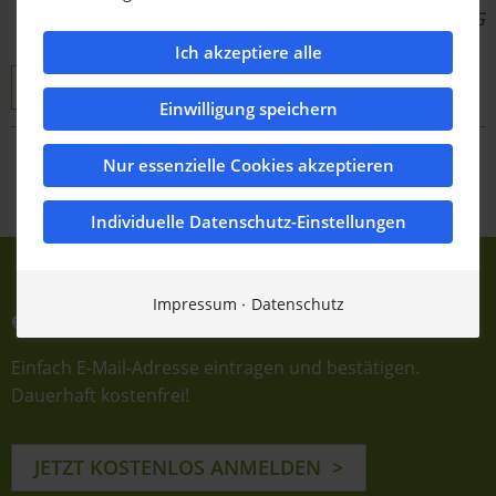
Bildquelle: BUGG
Ich akzeptiere alle
BuGG -Tag der Forschung
Gebaeudegruen
Einwilligung speichern
Nur essenzielle Cookies akzeptieren
Zurück zur Übersicht
Individuelle Datenschutz-Einstellungen
Impressum
Datenschutz
e-Journale abonnieren
Einfach E-Mail-Adresse eintragen und bestätigen.
Dauerhaft kostenfrei!
JETZT KOSTENLOS ANMELDEN