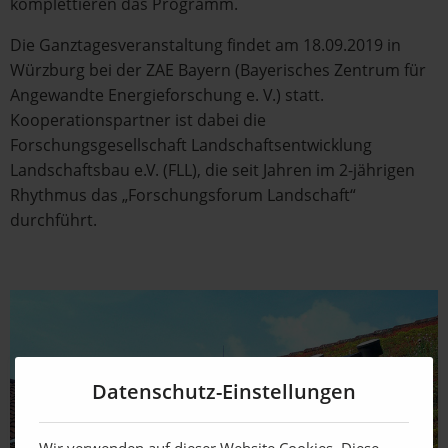
komplettieren das Programm.
Die Ganztagesveranstaltung findet am 18.09.2019 in
Würzburg bei der ZAE Bayern (Bayerisches Zentrum für
Angewandte Energieforschung e. V.) statt.
Kooperationspartner ist dabei die
Forschungsgesellschaft Landschaftsentwicklung
Landschaftsbau e.V. (FLL), die seit Jahren im 2-jährigen
Rhythmus das „Forschungsforum Landschaft“
durchführt.
Datenschutz-Einstellungen
Wir verwenden auf dieser Website Cookies. Diese