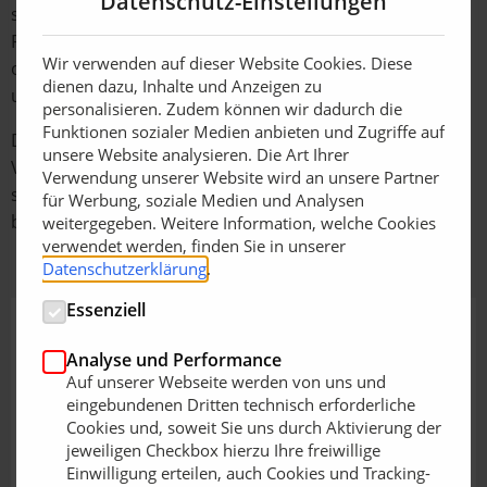
Datenschutz-Einstellungen
statten: Lassen Sie sich alle zu schreibenden
Rechnungen anzeigen – und per Knopfdruck werden 50
Wir verwenden auf dieser Website Cookies. Diese
oder auch 500 Rechnungen an den Drucker geschickt
dienen dazu, Inhalte und Anzeigen zu
und abgerechnet.
personalisieren. Zudem können wir dadurch die
Funktionen sozialer Medien anbieten und Zugriffe auf
Der innerbetriebliche zeitliche Aufwand für die
unsere Website analysieren. Die Art Ihrer
Verwaltung und Abrechnung der Pflegestellen wird so
Verwendung unserer Website wird an unsere Partner
stark reduziert. Sie werden deutlich effizienter und
für Werbung, soziale Medien und Analysen
behalten dabei immer den Überblick.
weitergegeben. Weitere Information, welche Cookies
verwendet werden, finden Sie in unserer
Datenschutzerklärung
.
Essenziell
Analyse und Performance
Auf unserer Webseite werden von uns und
eingebundenen Dritten technisch erforderliche
Cookies und, soweit Sie uns durch Aktivierung der
jeweiligen Checkbox hierzu Ihre freiwillige
Einwilligung erteilen, auch Cookies und Tracking-