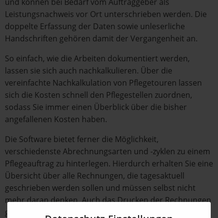
und können bei Bedarf vom Auftraggeber als
Leistungsnachweis vor Ort unterschrieben werden. Die
doppelte Erfassung der Daten sowie unleserliche
Handschriften gehören damit der Vergangenheit an.
So einfach, wie die Arbeiten dokumentiert werden,
lassen sie sich auch nachkalkulieren. Über die
vereinfachte Nachkalkulation von Pflegetouren lassen
sich die Kosten schnell den Pflegestellen zuordnen,
sodass Sie immer einen Überblick über die bisher
angefallenen Kosten haben.
Die Software bietet ferner die Möglichkeit,
verschiedenste Abrechnungsarten und -zyklen zu einem
Pflegeauftrag zu hinterlegen. Hierdurch erhalten Sie eine
Übersicht über alle Rechnungen, die tagesaktuell
geschrieben werden sollen und müssen selbst nicht
mehr daran denken. Auch das Drucken der Rechnungen
geht in der Rita Bosse Software schnell und einfach von