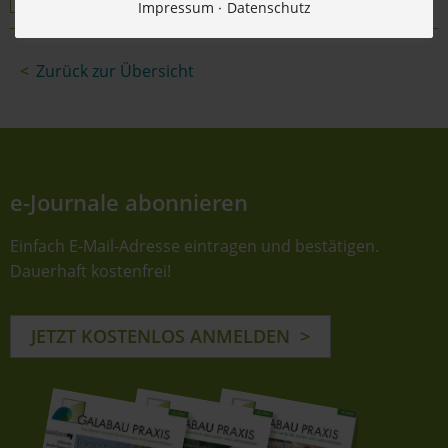
Impressum
Datenschutz
Zurück zur Übersicht
e-Journale abonnieren
Einfach E-Mail-Adresse eintragen und bestätigen.
Dauerhaft kostenfrei!
JETZT KOSTENLOS ANMELDEN