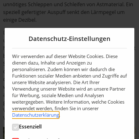
unnötiges Schleppen und Schleifen von Astmaterial. Ein
speziell gefertigter Auspuff senkt den Lärmpegel um
einige Dezibel.
Der Anwender wird durch modernste Elektronik
Datenschutz-Einstellungen
unterstützt und bietet dabei optimalen Bedienkomfort.
Neben dem ABM-System (Antimotor-Blockierung) gehört
beim Super Prof MAX das ECO EYETM–System zur
Wir verwenden auf dieser Website Cookies. Diese
dienen dazu, Inhalte und Anzeigen zu
Standardausrüstung. Das ECO EYE™-System sorgt dafür,
personalisieren. Zudem können wir dadurch die
dass der Motor automatisch in den Leerlauf fällt, wenn
Funktionen sozialer Medien anbieten und Zugriffe auf
der Häcksler ein paar Sekunden nicht mehr bestückt
unsere Website analysieren. Die Art Ihrer
wurde. So wird nicht nur Treibstoff gespart, sondern
Verwendung unserer Website wird an unsere Partner
auch weniger Lärm produziert und die Umwelt
für Werbung, soziale Medien und Analysen
weitergegeben. Weitere Information, welche Cookies
geschont. Diese Innovationen sowie eine Reihe weiterer
verwendet werden, finden Sie in unserer
Vorteile machen den Super Prof Max zum
Datenschutzerklärung
.
Wunschhäcksler für den Profi.
Essenziell