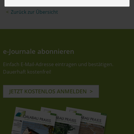
Zurück zur Übersicht
e-Journale abonnieren
Einfach E-Mail-Adresse eintragen und bestätigen.
Dauerhaft kostenfrei!
JETZT KOSTENLOS ANMELDEN