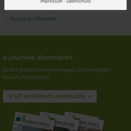
Impressum
Datenschutz
Zurück zur Übersicht
e-Journale abonnieren
Einfach E-Mail-Adresse eintragen und bestätigen.
Dauerhaft kostenfrei!
JETZT KOSTENLOS ANMELDEN