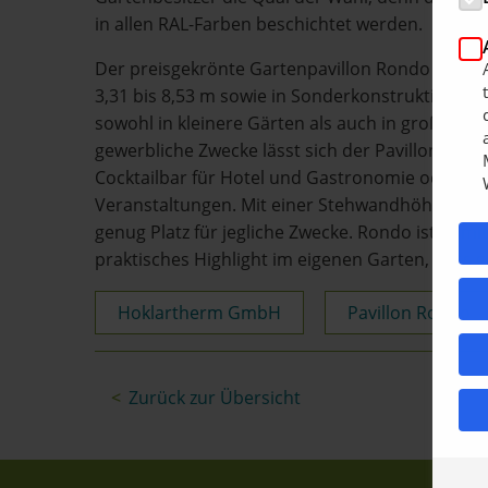
in allen RAL-Farben beschichtet werden.
Der preisgekrönte Gartenpavillon Rondo ist i
3,31 bis 8,53 m sowie in Sonderkonstruktionen e
sowohl in kleinere Gärten als auch in große Par
gewerbliche Zwecke lässt sich der Pavillon ideal
Cocktailbar für Hotel und Gastronomie oder al
Veranstaltungen. Mit einer Stehwandhöhe von bi
genug Platz für jegliche Zwecke. Rondo ist dami
praktisches Highlight im eigenen Garten, dass g
Hoklartherm GmbH
Pavillon Rondo
Zurück zur Übersicht