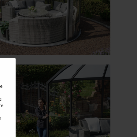
te
e
re
n