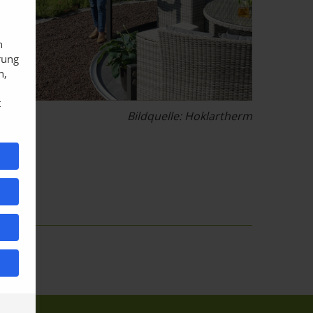
n
rung
n,
t
Bildquelle: Hoklartherm