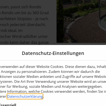
lassen, passt sich Rondo
nn Rondo um bis zu 360 Grad
erfekten Sitzplatz – je nach
noch jederzeit überdacht.
hnik ideal. Im
scher Windradlüfter unter
 Rondo kann daher das ganze
 genutzt werden.
Datenschutz-Einstellungen
umprofile, hoch
erheitsglas im
 verwenden auf dieser Website Cookies. Diese dienen dazu, Inhal
erfest. Die verschiedenen
 Anzeigen zu personalisieren. Zudem können wir dadurch die
ividuell an den Gartenstil
ktionen sozialer Medien anbieten und Zugriffe auf unsere Websit
odell Rondo VK verfügt
lysieren. Die Art Ihrer Verwendung unserer Website wird an unse
tner für Werbung, soziale Medien und Analysen weitergegeben.
o VP mit einem
tere Information, welche Cookies verwendet werden, finden Sie i
n überzeugt.
erer
Datenschutzerklärung
.
Auch bei der Farbe haben
uminium- Konstruktion kann
Essenziell