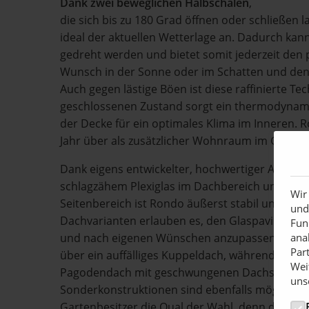
Dank zwei beweglichen Halbschalen
,
die sich bis zu 180 Grad öffnen oder schließen 
ideal der aktuellen Wetterlage an. Dadurch ka
gedreht werden und bietet somit jederzeit den p
Wunsch in der Sonne oder im Schatten und den
Auch gegen lästige Böen ist diese raffinierte Tec
geschlossenen Zustand sorgt ein thermodynami
der Decke für ein optimales Klima im Inneren.
Jahr über als zusätzlicher Wohnraum im Garten
Dank eigens entwickelter, hochwertiger Alumini
schlagzähem Plexiglas im Dachbereich und Sich
Wir
Seitenbereich ist Rondo äußerst stabil und wett
und
Dachvarianten erlauben es, den Glaspavillon ind
Fun
und nach eigenen Wünschen anzupassen. Das M
ana
Par
über ein auffälliges Kuppeldach, während Rond
Wei
Pagodendach mit geschwungenen Dachsprosse
uns
Sonderkonstruktionen sind ebenfalls möglich. 
Gartenbesitzer die Qual der Wahl, denn die Al