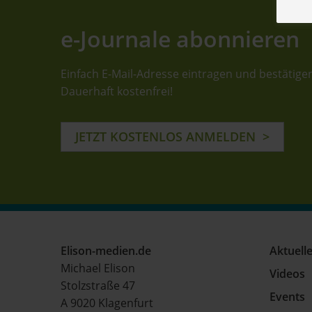
e-Journale abonnieren
Einfach E-Mail-Adresse eintragen und bestätige
Dauerhaft kostenfrei!
JETZT KOSTENLOS ANMELDEN
Elison-medien.de
Aktuell
Michael Elison
Videos
Stolzstraße 47
Events
A 9020 Klagenfurt