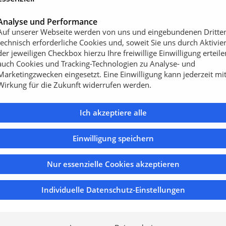
Analyse und Performance
n Standarddurchmessern von
Auf unserer Webseite werden von uns und eingebundenen Dritte
technisch erforderliche Cookies und, soweit Sie uns durch Aktivie
rhältlich und passt somit
der jeweiligen Checkbox hierzu Ihre freiwillige Einwilligung erteile
kanlagen. Auch für
auch Cookies und Tracking-Technologien zu Analyse- und
 nutzen, beispielsweise als
Marketingzwecken eingesetzt. Eine Einwilligung kann jederzeit mi
s Konzertmuschel für
Wirkung für die Zukunft widerrufen werden.
s zu 2,50 Metern bietet er
t ein luxuriöses und
Ich akzeptiere alle
anzjährig Freude bereitet.
Einwilligung speichern
Nur essenzielle Cookies akzeptieren
Individuelle Datenschutz-Einstellungen