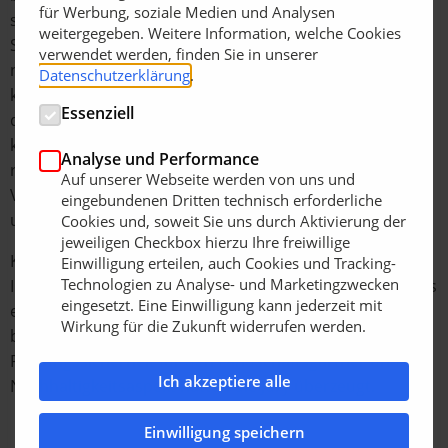
für Werbung, soziale Medien und Analysen
sondern auch die Dielen selbst. Thomas Wilper,
weitergegeben. Weitere Information, welche Cookies
Sachverständiger für Terrassen sagt dazu: „Viele wissen
verwendet werden, finden Sie in unserer
nicht, dass das hierfür teilweise eingesetzte Bangkirai
Datenschutzerklärung
.
keine bewährte und zugelassene Holzart nach den
Essenziell
derzeit gültigen Normen und Regelwerken ist und auch
keine allgemeine bauaufsichtliche Zulassung hat. Damit
Analyse und Performance
realisierte Bauwerke genügen nicht den rechtlichen
Auf unserer Webseite werden von uns und
Vorschriften, und es besteht die Gefahr, dass teure Aus-
eingebundenen Dritten technisch erforderliche
und Einbaukosten entstehen können.“
Cookies und, soweit Sie uns durch Aktivierung der
jeweiligen Checkbox hierzu Ihre freiwillige
Kebony hat auf der Messe GALABAU 2018 die
Einwilligung erteilen, auch Cookies und Tracking-
Technologien zu Analyse- und Marketingzwecken
Innovationsmedaille für Kebony Clear (22 x 142 mm), das
eingesetzt. Eine Einwilligung kann jederzeit mit
erste modifizierte Terrassenholz mit allgemeiner
Wirkung für die Zukunft widerrufen werden.
bauaufsichtlicher Zulassung (abZ), erhalten.
Planungssicherheit für den Landschaftsgärtner und der
Ich akzeptiere alle
Nachhaltigkeitsaspekt hatten die Jury überzeugt.
Einwilligung speichern