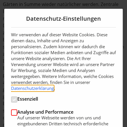
Gärten in Summe wieder natürlicher werden. Zentrale
Elemente sind die Kombination aus Designelementen,
Datenschutz-Einstellungen
natürlichen Produkten und einer üppigen Bepflanzung.
Die Kunden, die alles mit Steinen ausstatten, gibt es
zwar auch noch, aber sie werden weniger, und vor allem
Wir verwenden auf dieser Website Cookies. Diese
bei den Kunden, die Ihre Gärten nicht selber anlegen,
dienen dazu, Inhalte und Anzeigen zu
sondern von einem Gärtner gestalten lassen, ist deutlich
personalisieren. Zudem können wir dadurch die
Funktionen sozialer Medien anbieten und Zugriffe auf
zu merken, dass der Trend weg von den kalten
unsere Website analysieren. Die Art Ihrer
Designgärten geht.
Verwendung unserer Website wird an unsere Partner
Eva Roth:Es ist wichtig, dass die Gärten, gerade auch im
für Werbung, soziale Medien und Analysen
privaten Bereich, sehr pflegeleicht und langlebig
weitergegeben. Weitere Information, welche Cookies
angelegt werden. Nachhaltigkeit spielt dabei eine immer
verwendet werden, finden Sie in unserer
Datenschutzerklärung
.
größere Rolle, und auch auf die Qualität wird verstärkt
geachtet. Das Thema Pool wird immer wichtiger. Wir
Essenziell
bauen inzwischen fast keinen Garten ohne Wasser, da
sich gerade in unserer Region das Klima verändert und
Analyse und Performance
die Sommer heißer werden. Die Kunden möchten sich
Auf unserer Webseite werden von uns und
eingebundenen Dritten technisch erforderliche
den Urlaub in den eigenen Garten holen.