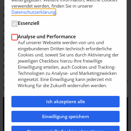
verwendet werden, finden Sie in unserer
Honda wird weiterhin seine bestehenden
Datenschutzerklärung
.
kabelgebundenen Modelle – HRM1000, HRM1500,
HRM2500 HRM4000 – anbieten, die weiterhin ein
Essenziell
zentraler Bestandteil der Miimo-Produktpalette sind.
Analyse und Performance
Jedes Produkt wird im Honda eigenen Werk, Honda
Auf unserer Webseite werden von uns und
France Manufacturing S.A.S., hergestellt und nach der
eingebundenen Dritten technisch erforderliche
Markteinführung in ganz Europa verfügbar sein. Das
Cookies und, soweit Sie uns durch Aktivierung der
Werk, das im letztem Jahr sein 40-jähriges Jubiläum
jeweiligen Checkbox hierzu Ihre freiwillige
feiert, ist Hondas größter Produktionsstandort für
Einwilligung erteilen, auch Cookies und Tracking-
Technologien zu Analyse- und Marketingzwecken
motorbetriebene Rasenmäher und liefert Produkte
eingesetzt. Eine Einwilligung kann jederzeit mit
nicht nur in ganz Europa, sondern auch auf den globalen
Wirkung für die Zukunft widerrufen werden.
Märkten.
Ich akzeptiere alle
Einwilligung speichern