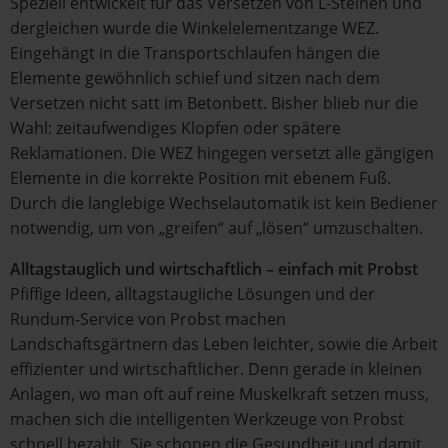
Speziell entwickelt für das Versetzen von L-Steinen und
dergleichen wurde die Winkelelementzange WEZ.
Eingehängt in die Transportschlaufen hängen die
Elemente gewöhnlich schief und sitzen nach dem
Versetzen nicht satt im Betonbett. Bisher blieb nur die
Wahl: zeitaufwendiges Klopfen oder spätere
Reklamationen. Die WEZ hingegen versetzt alle gängigen
Elemente in die korrekte Position mit ebenem Fuß.
Durch die langlebige Wechselautomatik ist kein Bediener
notwendig, um von „greifen“ auf „lösen“ umzuschalten.
Alltagstauglich und wirtschaftlich – einfach mit Probst
Pfiffige Ideen, alltagstaugliche Lösungen und der
Rundum-Service von Probst machen
Landschaftsgärtnern das Leben leichter, sowie die Arbeit
effizienter und wirtschaftlicher. Denn gerade in kleinen
Anlagen, wo man oft auf reine Muskelkraft setzen muss,
machen sich die intelligenten Werkzeuge von Probst
schnell bezahlt. Sie schonen die Gesundheit und damit