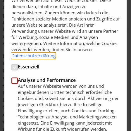
und präzisen Verlegung von kleineren und leichten
Wir verwenden auf dieser Website Cookies. Diese
dienen dazu, Inhalte und Anzeigen zu
Platten bis maximal 50 kg. Über einen Tragegriff
personalisieren. Zudem können wir dadurch die
positionieren ein bis zwei Personen die Platten exakt
Funktionen sozialer Medien anbieten und Zugriffe auf
und schnell. Ideal zum Anschließen an einen
unsere Website analysieren. Die Art Ihrer
handelsüblichen Industriestaubsauger oder ein Quickjet
Verwendung unserer Website wird an unsere Partner
QJ-600-E beziehungsweise Speedy VS-140/200
für Werbung, soziale Medien und Analysen
weitergegeben. Weitere Information, welche Cookies
Vakuumgerät von Probst.
verwendet werden, finden Sie in unserer
Datenschutzerklärung
.
In sicherer Position – Trittstufen und Granitstehlen
Last but not least sind es Trittstufen, Granitstehlen und
Essenziell
Natursteinmauerwerk, die das individuelle Bild eines
Gartens prägen. Allerdings stellen gerade diese
Analyse und Performance
schweren und unhandlichen Materialien eine
Auf unserer Webseite werden von uns und
eingebundenen Dritten technisch erforderliche
Herausforderung für den Rücken dar. Probst hat
Cookies und, soweit Sie uns durch Aktivierung der
Lösungen entwickelt, mit denen die manuelle
jeweiligen Checkbox hierzu Ihre freiwillige
Schwerstarbeit um ein Vielfaches erleichtert und
Einwilligung erteilen, auch Cookies und Tracking-
ergonomisch ausführbar wird. Eine dieser Lösungen ist
Technologien zu Analyse- und Marketingzwecken
der Rabattengreifer EXG-MAXI zum Greifen von
eingesetzt. Eine Einwilligung kann jederzeit mit
Wirkung für die Zukunft widerrufen werden.
parallelen, ebenen und nicht konischen