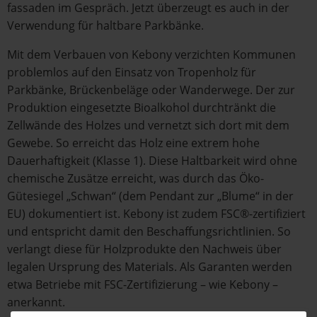
fassaden im Gespräch. Jetzt überzeugt es auch in der
Verwendung für haltbare Parkbänke.
Mit dem Verbauen von Kebony verzichten Kommunen
problemlos auf den Einsatz von Tropenholz für
Parkbänke, Brückenbeläge oder Wanderwege. Der zur
Produktion eingesetzte Bioalkohol durchtränkt die
Zellwände des Holzes und vernetzt sich dort mit dem
Gewebe. So erreicht das Holz eine extrem hohe
Dauerhaftigkeit (Klasse 1). Diese Haltbarkeit wird ohne
chemische Zusätze erreicht, was durch das Öko-
Gütesiegel „Schwan“ (dem Pendant zur „Blume“ in der
EU) dokumentiert ist. Kebony ist zudem FSC®-zertifiziert
und entspricht damit den Beschaffungsrichtlinien. So
verlangt diese für Holzprodukte den Nachweis über
legalen Ursprung des Materials. Als Garanten werden
etwa Betriebe mit FSC-Zertifizierung – wie Kebony –
anerkannt.