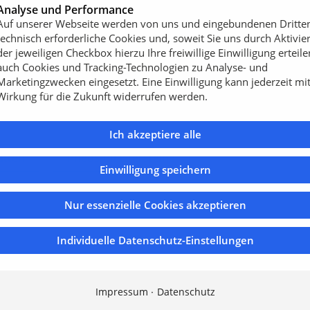
Analyse und Performance
 mit dem Pheos-Programm für
Auf unserer Webseite werden von uns und eingebundenen Dritte
technisch erforderliche Cookies und, soweit Sie uns durch Aktivie
der jeweiligen Checkbox hierzu Ihre freiwillige Einwilligung erteile
auch Cookies und Tracking-Technologien zu Analyse- und
Marketingzwecken eingesetzt. Eine Einwilligung kann jederzeit mi
Wirkung für die Zukunft widerrufen werden.
Ich akzeptiere alle
atten
Pheos-Pflastersteine
Einwilligung speichern
Nur essenzielle Cookies akzeptieren
Individuelle Datenschutz-Einstellungen
Impressum
Datenschutz