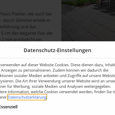
Pheos-Platten, wie auch bei
er, durch Glimmeranteile in
nienführung und das
5 cm das elegante Flair der
n 2 mm ermöglicht ein
wird der Eindruck durch die
Datenschutz-Einstellungen
ie schaffen eine
lassisch bis modern
 verwenden auf dieser Website Cookies. Diese dienen dazu, Inhal
 Anzeigen zu personalisieren. Zudem können wir dadurch die
ktionen sozialer Medien anbieten und Zugriffe auf unsere Websit
lysieren. Die Art Ihrer Verwendung unserer Website wird an unse
 elegante Glimmereffekt mit
tner für Werbung, soziale Medien und Analysen weitergegeben.
m Format 40 x 20 cm
tere Information, welche Cookies verwendet werden, finden Sie i
 lassen sich nicht nur
erer
Datenschutzerklärung
.
rundstückseinfahrten und
Essenziell
 auch der KANNtec10-
en zu einer stabilen und