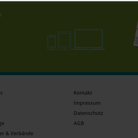
n.
es
Kontakt
Impressum
Datenschutz
ge
AGB
ler & Verbände