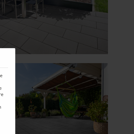
te
e
re
n