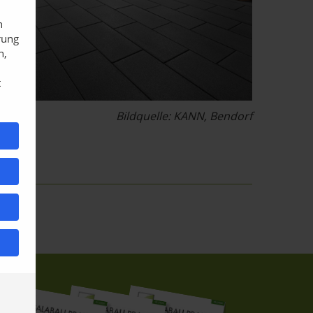
n
rung
n,
t
Bildquelle: KANN, Bendorf