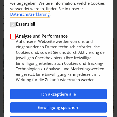
weitergegeben. Weitere Information, welche Cookies
vorderen Arbeitsbereich konzentrieren kann. Hinzu
verwendet werden, finden Sie in unserer
kommt, dass beim ZX155W-7 dank des
Datenschutzerklärung
.
branchenführenden Hydrauliksystems HIOS V die
Arbeitsgeschwindigkeit erhöht und bis zu fünf Prozent
Essenziell
Kraftstoff eingespart werden können.
Analyse und Performance
Auf unserer Webseite werden von uns und
eingebundenen Dritten technisch erforderliche
Cookies und, soweit Sie uns durch Aktivierung der
jeweiligen Checkbox hierzu Ihre freiwillige
Einwilligung erteilen, auch Cookies und Tracking-
Technologien zu Analyse- und Marketingzwecken
eingesetzt. Eine Einwilligung kann jederzeit mit
Wirkung für die Zukunft widerrufen werden.
Ich akzeptiere alle
Einwilligung speichern