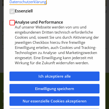
Datenschutzerklärung
.
Essenziell
Bildquelle: Pflanzelt
Analyse und Performance
PM Pfanzelt Maschinenbau GmbH
Auf unserer Webseite werden von uns und
eingebundenen Dritten technisch erforderliche
Cookies und, soweit Sie uns durch Aktivierung der
Forstraupe Moritz
Seilwinden
jeweiligen Checkbox hierzu Ihre freiwillige
Einwilligung erteilen, auch Cookies und Tracking-
Technologien zu Analyse- und Marketingzwecken
eingesetzt. Eine Einwilligung kann jederzeit mit
Zurück zur Übersicht
Wirkung für die Zukunft widerrufen werden.
Ich akzeptiere alle
Einwilligung speichern
e-Journale abonnieren
Nur essenzielle Cookies akzeptieren
Einfach E-Mail-Adresse eintragen und bestätigen.
Dauerhaft kostenfrei!