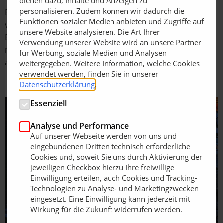
dienen dazu, Inhalte und Anzeigen zu
personalisieren. Zudem können wir dadurch die
Besonders praktisch: Die Leuchte regelt ihr Verhalten
Funktionen sozialer Medien anbieten und Zugriffe auf
vollkommen automatisch und benötigt keine weiteren
unsere Website analysieren. Die Art Ihrer
Einstellungen. Die optionale Grundhelligkeit macht es
Verwendung unserer Website wird an unsere Partner
möglich, dass sich die Leuchte bei Dunkelheit
für Werbung, soziale Medien und Analysen
automatisch auf den gedimmten Wert einschaltet.
weitergegeben. Weitere Information, welche Cookies
verwendet werden, finden Sie in unserer
Datenschutzerklärung
.
Essenziell
Analyse und Performance
Auf unserer Webseite werden von uns und
eingebundenen Dritten technisch erforderliche
Cookies und, soweit Sie uns durch Aktivierung der
jeweiligen Checkbox hierzu Ihre freiwillige
Einwilligung erteilen, auch Cookies und Tracking-
Technologien zu Analyse- und Marketingzwecken
eingesetzt. Eine Einwilligung kann jederzeit mit
Wirkung für die Zukunft widerrufen werden.