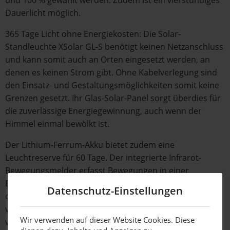
und 100 % gewählt werden. Zudem ist ein vierstündiges
Dauerlicht möglich.
365 Tage Licht ohne Energiekosten: Die Solar-
Standleuchte XSolar GL-S benötigt keinen Netzanschluss
und kann somit auch an Orten eingesetzt werden, an
denen es keinen Strom gibt. Ohne Kabelverlegung sind
den Einsatz- und Gestaltungsmöglichkeiten somit keine
Grenzen gesetzt. Ihr Glas-Solar-Panel sorgt überdies für
die zuverlässige Energiegewinnung, auch wenn der
Himmel einmal bewölkt ist.
Der Lithium-Ferrum-Akku bietet zudem eine
Leuchtreserve für 60 Tage. Der integrierte Infrarot-
Bewegungsmelder erfasst Bewegungen in einer
Entfernung von bis zu 8 Metern und schaltet das Licht
Datenschutz-Einstellungen
daraufhin automatisch ein. Mit einem LED-Lichtsystem
von 150 Lumen mit 124 Lumen/Watt wird eine Fläche
Wir verwenden auf dieser Website Cookies. Diese
von bis zu 20 qm beleuchtet.