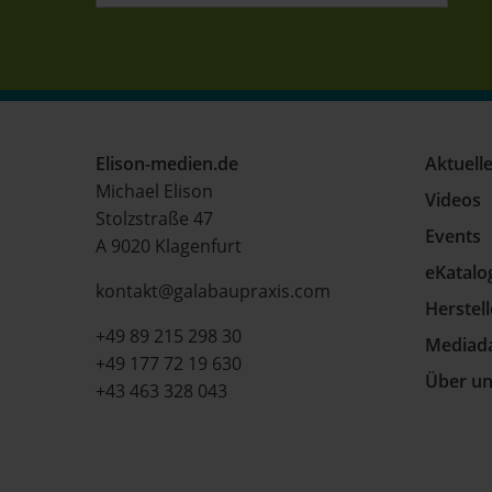
Elison-medien.de
Aktuell
Michael Elison
Videos
Stolzstraße 47
Events
A 9020 Klagenfurt
eKatalo
kontakt@galabaupraxis.com
Herstel
+49 89 215 298 30
Mediad
+49 177 72 19 630
Über u
+43 463 328 043