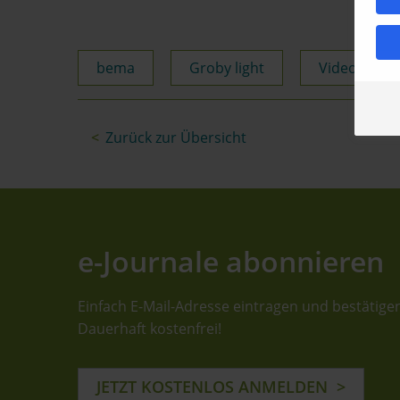
bema
Groby light
Video Groby
Zurück zur Übersicht
e-Journale abonnieren
Einfach E-Mail-Adresse eintragen und bestätige
Dauerhaft kostenfrei!
JETZT KOSTENLOS ANMELDEN