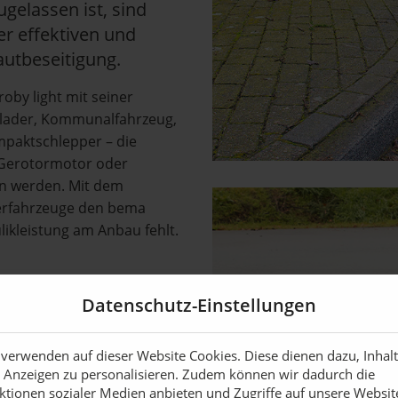
ugelassen ist, sind
er effektiven und
utbeseitigung.
oby light mit seiner
lader, Kommunalfahrzeug,
mpaktschlepper – die
 Gerotormotor oder
en werden. Mit dem
erfahrzeuge den bema
ikleistung am Anbau fehlt.
für eine umweltschonende
Datenschutz-Einstellungen
effektiv. Der
telten
Wildkraut aggressiv aus den
 verwenden auf dieser Website Cookies. Diese dienen dazu, Inhal
 Anzeigen zu personalisieren. Zudem können wir dadurch die
rschiedlichen optionalen
ktionen sozialer Medien anbieten und Zugriffe auf unsere Websit