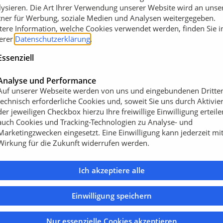
 Groby light auch für den
lysieren. Die Art Ihrer Verwendung unserer Website wird an unse
m Ankehren von Futter.
tner für Werbung, soziale Medien und Analysen weitergegeben.
tere Information, welche Cookies verwendet werden, finden Sie i
hrägen oder Ausbuchtungen
erer
Datenschutzerklärung
.
durch die mechanische
Essenziell
ionaler
esen mit der hydraulischen
Analyse und Performance
erden. Eine weitere Option
Auf unserer Webseite werden von uns und eingebundenen Dritte
 der neuen teleskopierbaren
technisch erforderliche Cookies und, soweit Sie uns durch Aktivie
naues Arbeiten möglich.
der jeweiligen Checkbox hierzu Ihre freiwillige Einwilligung erteile
auch Cookies und Tracking-Technologien zu Analyse- und
Marketingzwecken eingesetzt. Eine Einwilligung kann jederzeit mi
nbaugerät zudem auf die
Wirkung für die Zukunft widerrufen werden.
Steuerung der einzelnen
f eine einfache und
Ich akzeptiere alle
ten des Tellerbesens,
ürstenkopf-
Einwilligung speichern
Steuergerät per Funk-
en.
Nur essenzielle Cookies akzeptieren