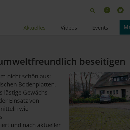
Ma
Aktuelles
Videos
Events
 umweltfreundlich beseitigen
em nicht schön aus:
ischen Bodenplatten,
s lästige Gewächs
der Einsatz von
mitteln wie
s
ert und nach aktueller