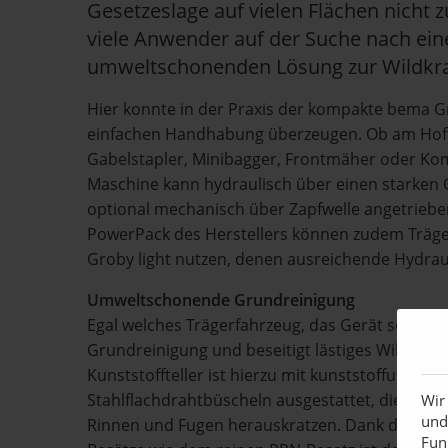
Gesetzeslage auf vielen Flächen nicht z
viele Anwender auf der Suche nach ein
umweltschonenden Lösung zur Wildkra
Hier konnte in der Praxis der kompakte bema Gr
einfachen Handhabung überzeugen. Ob am Hof
Gabelstapler, Minibagger, Frontmäher oder Ko
Maschine kann hydraulisch über einen starken
optional mechanisch über Zapfwelle angetrieb
PowerPack des Herstellers können zudem Träg
Groby light nutzen, denen ausreichende Hydraul
Umweltschonende Grundreinigung
Egal welches Trägerfahrzeug, das Gerät sorgt 
Grundreinigung und beseitigt lästiges Wildkraut 
Kunststoffteller ist hierzu mit kunststoffumman
Stahlflachdrahtbüscheln ausgestattet, die das 
Wir
und
Rinnen und Fugen herauskratzen. Dank der unte
Fun