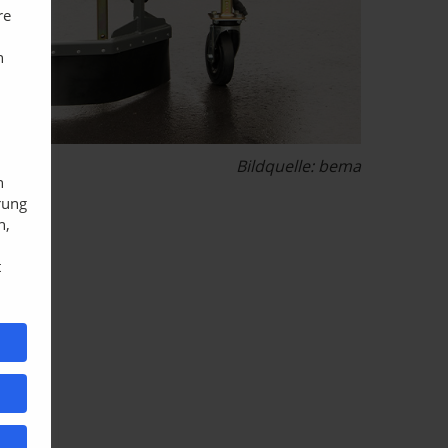
re
n
Bildquelle: bema
n
rung
n,
t