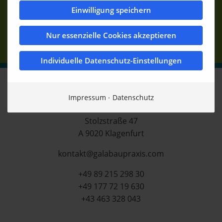
Einwilligung speichern
Nur essenzielle Cookies akzeptieren
Individuelle Datenschutz-Einstellungen
Elison-medien.de
Impressum
Datenschutz
Michael Elison
Stolzstraße 47
A 9020 Klagenfurt
kontakt@galabaupraxis.com
+49 89 215 298 30
+49 177 72 19 630
+43 463 328 043