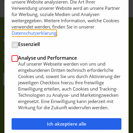
Zurück zur Übersicht
unsere Website analysieren. Die Art Ihrer
Verwendung unserer Website wird an unsere Partner
für Werbung, soziale Medien und Analysen
weitergegeben. Weitere Information, welche Cookies
verwendet werden, finden Sie in unserer
Datenschutzerklärung
.
e-Journale abonnieren
Essenziell
Einfach E-Mail-Adresse eintragen und bestätigen.
Analyse und Performance
Dauerhaft kostenfrei!
Auf unserer Webseite werden von uns und
eingebundenen Dritten technisch erforderliche
Cookies und, soweit Sie uns durch Aktivierung der
JETZT KOSTENLOS ANMELDEN
jeweiligen Checkbox hierzu Ihre freiwillige
Einwilligung erteilen, auch Cookies und Tracking-
Technologien zu Analyse- und Marketingzwecken
eingesetzt. Eine Einwilligung kann jederzeit mit
Wirkung für die Zukunft widerrufen werden.
Ich akzeptiere alle