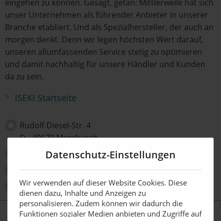
eingehen zu können. Gesagt, getan: Mittlerweile hat sich
unser Unternehmen als führender Anbieter in unserer
Branche etabliert. Und als Spezialhersteller, der auch an
morgen denkt. Denn wir legen höchsten Wert darauf,
unseren allumfassenden Service stetig zu optimieren
und damit nachhaltig für unsere Händler und Kunden
da zu sein.
ISEKI Startseite
Rudolf-Diesel-Str. 4
D - 40670 Meerbusch
Datenschutz-Einstellungen
+49 (0)2159 - 52 05 0
+49 (0)2159 / 5205 112
Wir verwenden auf dieser Website Cookies. Diese
info@iseki.de
dienen dazu, Inhalte und Anzeigen zu
personalisieren. Zudem können wir dadurch die
Funktionen sozialer Medien anbieten und Zugriffe auf