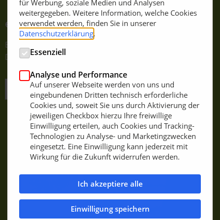
für Werbung, soziale Medien und Analysen
weitergegeben. Weitere Information, welche Cookies
e-Journale abonnieren
verwendet werden, finden Sie in unserer
Datenschutzerklärung
.
Einfach E-Mail-Adresse eintragen und bestätigen.
Essenziell
Dauerhaft kostenfrei!
Analyse und Performance
Auf unserer Webseite werden von uns und
JETZT KOSTENLOS ANMELDEN
eingebundenen Dritten technisch erforderliche
Cookies und, soweit Sie uns durch Aktivierung der
jeweiligen Checkbox hierzu Ihre freiwillige
Einwilligung erteilen, auch Cookies und Tracking-
Technologien zu Analyse- und Marketingzwecken
eingesetzt. Eine Einwilligung kann jederzeit mit
Wirkung für die Zukunft widerrufen werden.
Ich akzeptiere alle
Einwilligung speichern